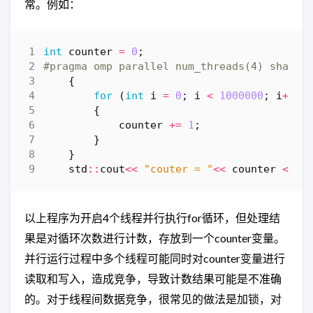
常。例如：
int
counter
=
0
;
{
for
(
int
i
=
0
;
i
<
1000000
;
i
++
)
{
counter
+=
1
;
}
}
std
::
cout
<<
"couter = "
<<
counter
<<
s
以上程序为开启4个线程并行执行for循环，但处理结
果是对循环次数进行计数，存放到一个counter变量。
并行运行过程中多个线程可能同时对counter变量进行
读取和写入，造成竞争，导致计数结果可能是不准确
的。对于线程间数据竞争，很常见的做法是加锁，对