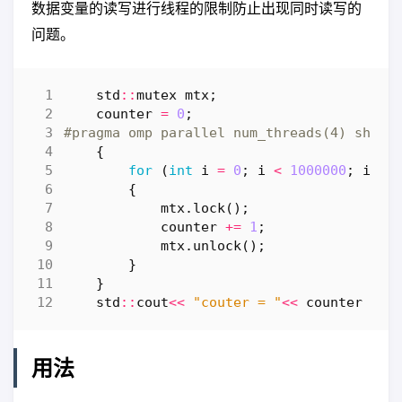
数据变量的读写进行线程的限制防止出现同时读写的
问题。
std
::
mutex
mtx
;
counter
=
0
;
{
for
(
int
i
=
0
;
i
<
1000000
;
i
++
)
{
mtx
.
lock
();
counter
+=
1
;
mtx
.
unlock
();
}
}
std
::
cout
<<
"couter = "
<<
counter
<<
用法