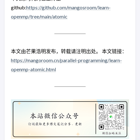
github:
https://github.com/mangosroom/learn-
openmp/tree/main/atomic
本文由芒果浩明发布，转载请注明出处。 本文链接：
https://mangoroom.cn/parallel-programming/learn-
openmp-atomic.html