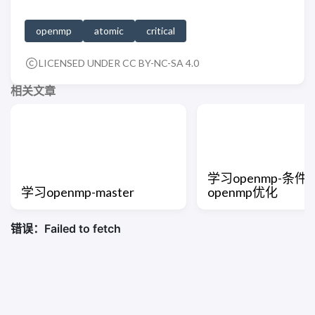
openmp
atomic
critical
LICENSED UNDER CC BY-NC-SA 4.0
相关文章
学习openmp-条
学习openmp-master
openmp优化