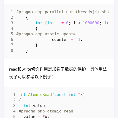
{
for
(
int
i
=
0
;
i
<
1000000
;
i
++
)
{
counter
+=
1
;
}
}
read和write修饰作用是加强了数据的保护，具体用法
例子可以参考以下例子：
int
AtomicRead
(
const
int
*
x
)
{
int
value
;
value
=
*
x
;