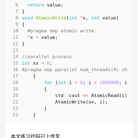
return
value
;
}
void
AtomicWrite
(
int
*
x
,
int
value
)
{
*
x
=
value
;
}
int
xx
=
0
;
{
for
(
int
i
=
0
;
i
<
1000000
;
i
++
)
{
std
::
cout
<<
AtomicRead
(
i
)
<<
AtomicWrite
(
xx
,
i
);
}
}
本文练习代码已上传至