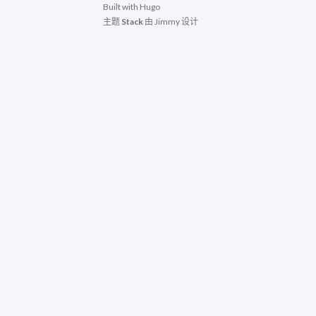
Built with
Hugo
主题
Stack
由
Jimmy
设计