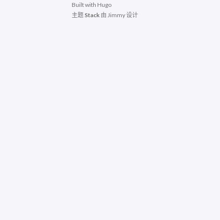
Built with
Hugo
主题
Stack
由
Jimmy
设计