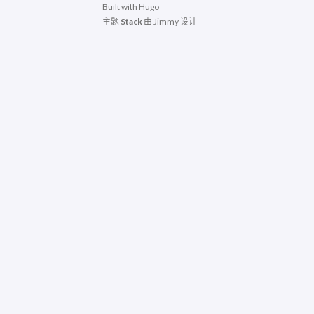
Built with
Hugo
主题
Stack
由
Jimmy
设计