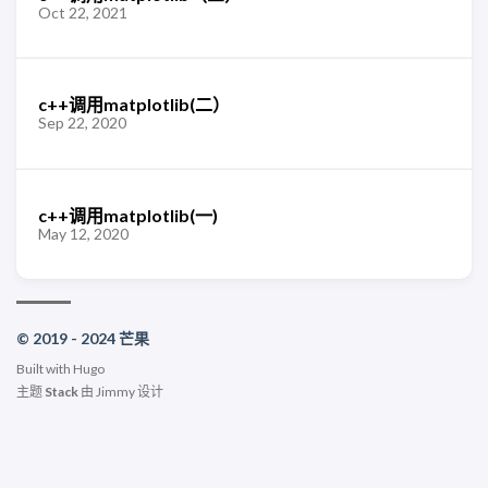
Oct 22, 2021
c++调用matplotlib(二）
Sep 22, 2020
c++调用matplotlib(一)
May 12, 2020
© 2019 - 2024 芒果
Built with
Hugo
主题
Stack
由
Jimmy
设计