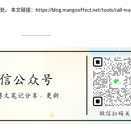
tps://blog.mangoeffect.net/tools/call-matpl