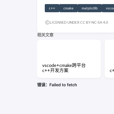
c++
cmake
matplotlib
vsco
LICENSED UNDER CC BY-NC-SA 4.0
相关文章
vscode+cmake跨平台
c++开发方案
c