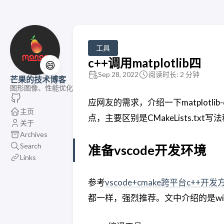
工具
c++调用matplotlib四
😄
Sep 28, 2022
阅读时长: 2 分钟
芒果的技术博客
图形图像、性能优化
应网友的需求，介绍一下matplotlib
主页
点，主要区别是CMakeLists.t
关于
Archives
Search
准备vscode开发环境
Links
参考
vscode+cmake跨平台c++开发
都一样，强烈推荐。文中介绍的是wi