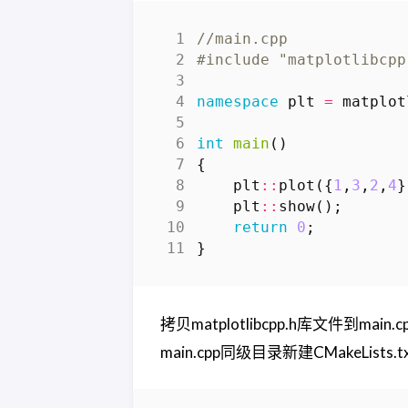
#include
"matplotlibcpp
namespace
plt
=
matplot
int
main
()
{
plt
::
plot
({
1
,
3
,
2
,
4
}
plt
::
show
();
return
0
;
}
拷贝matplotlibcpp.h库文件到main.
main.cpp同级目录新建CMakeLists