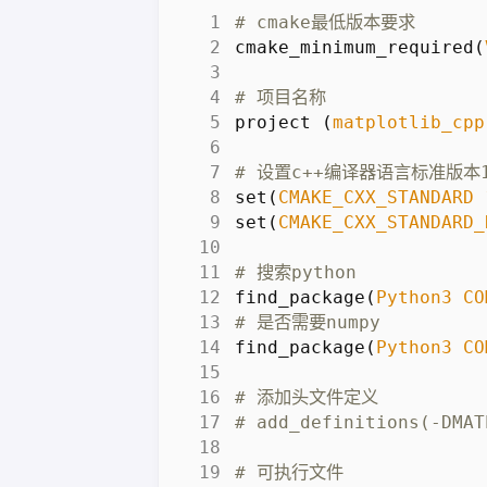
cmake_minimum_required
(
project
(
matplotlib_cpp
set
(
CMAKE_CXX_STANDARD
set
(
CMAKE_CXX_STANDARD_
find_package
(
Python3
CO
find_package
(
Python3
CO