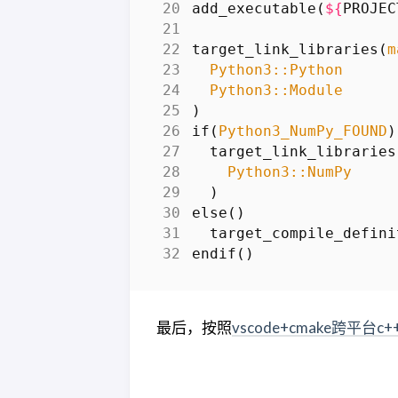
add_executable
(
${
PROJEC
target_link_libraries
(
m
Python3::Python
Python3::Module
)
if
(
Python3_NumPy_FOUND
)
target_link_libraries
Python3::NumPy
)
else
()
target_compile_defini
endif
()
最后，按照
vscode+cmake跨平台