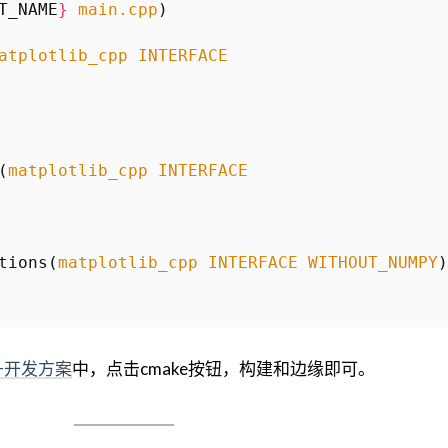
T_NAME
}
main.cpp
)
atplotlib_cpp
INTERFACE
(
matplotlib_cpp
INTERFACE
tions
(
matplotlib_cpp
INTERFACE
WITHOUT_NUMPY
)
c++开发方案
中，点击cmake按钮，构建和边缘即可。