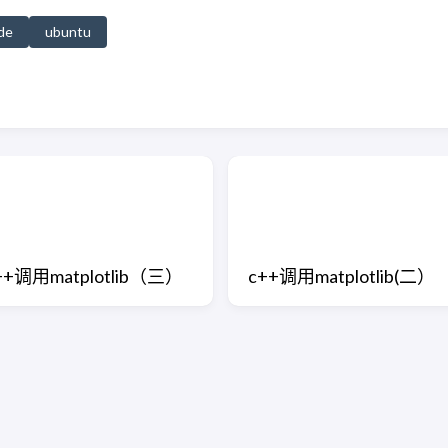
de
ubuntu
++调用matplotlib（三）
c++调用matplotlib(二）