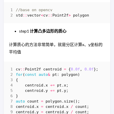
std
::
vector
<
cv
::
Point2f
>
polygon
step1
计算凸多边形的质心
计算质心的方法非常简单，就是分区计算x、y坐标的
平均值
cv
::
Point2f
centroid
=
{
0.0f
,
0.0f
};
for
(
const
auto
&
pt
:
polygon
)
{
centroid
.
x
+=
pt
.
x
;
centroid
.
y
+=
pt
.
y
;
}
auto
count
=
polygon
.
size
();
centroid
.
x
=
centroid
.
x
/
count
;
centroid
.
y
=
centroid
.
y
/
count
;