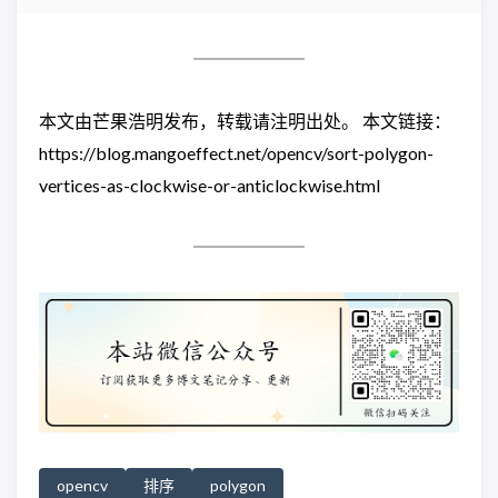
本文由芒果浩明发布，转载请注明出处。 本文链接：
https://blog.mangoeffect.net/opencv/sort-polygon-
vertices-as-clockwise-or-anticlockwise.html
opencv
排序
polygon