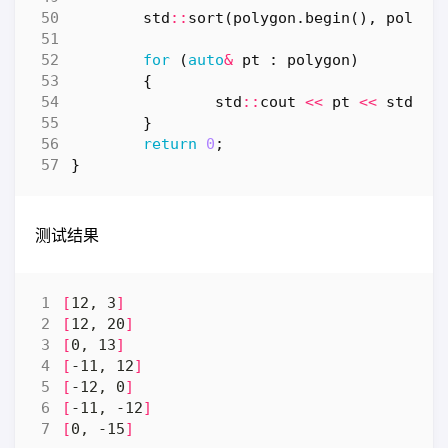
std
::
sort
(
polygon
.
begin
(),
polygo
for
(
auto
&
pt
:
polygon
)
{
std
::
cout
<<
pt
<<
std
::
e
}
return
0
;
}
测试结果
[
12, 3
]
[
12, 20
]
[
0, 13
]
[
-11, 12
]
[
-12, 0
]
[
-11, -12
]
[
0, -15
]