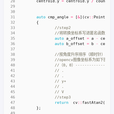
centroid
.
y
=
centroid
.
y
/
count
;
auto
cmp_angle
=
[
&
](
cv
::
Point2f
&
{
auto
a_offset
=
a
-
centr
auto
b_offset
=
b
-
centr
return
cv
::
fastAtan2
(
a_o
};