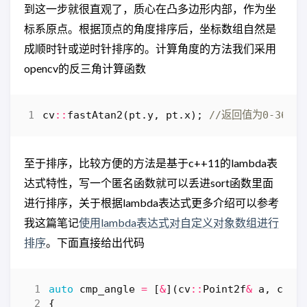
到这一步就很直观了，质心在凸多边形内部，作为坐
标系原点。根据顶点的角度排序后，坐标数组自然是
成顺时针或逆时针排序的。计算角度的方法我们采用
opencv的反三角计算函数
cv
::
fastAtan2
(
pt
.
y
,
pt
.
x
);
至于排序，比较方便的方法是基于c++11的lambda表
达式特性，写一个匿名函数就可以丢进sort函数里面
进行排序，关于根据lambda表达式更多介绍可以参考
我这篇笔记
使用lambda表达式对自定义对象数组进行
排序
。下面直接给出代码
auto
cmp_angle
=
[
&
](
cv
::
Point2f
&
a
,
cv
::
{