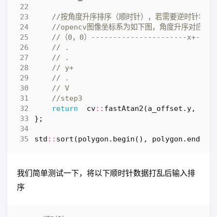
return
cv
::
fastAtan2
(
a_offset
.
y
,
a_o
};
std
::
sort
(
polygon
.
begin
(),
polygon
.
end
(),
我们简单测试一下，将以下顺时针数据打乱后输入排
序