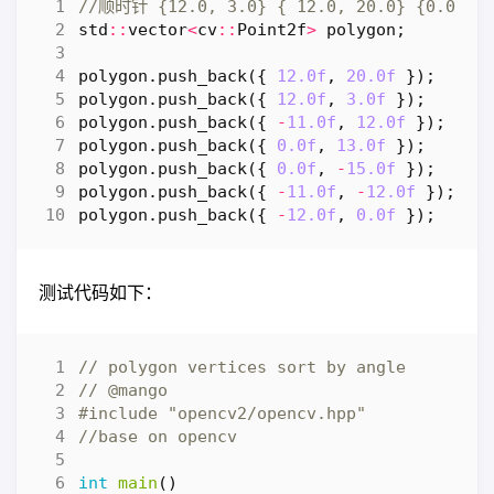
std
::
vector
<
cv
::
Point2f
>
polygon
;
polygon
.
push_back
({
12.0f
,
20.0f
});
polygon
.
push_back
({
12.0f
,
3.0f
});
polygon
.
push_back
({
-
11.0f
,
12.0f
});
polygon
.
push_back
({
0.0f
,
13.0f
});
polygon
.
push_back
({
0.0f
,
-
15.0f
});
polygon
.
push_back
({
-
11.0f
,
-
12.0f
});
polygon
.
push_back
({
-
12.0f
,
0.0f
});
测试代码如下：
#include
"opencv2/opencv.hpp"
int
main
()