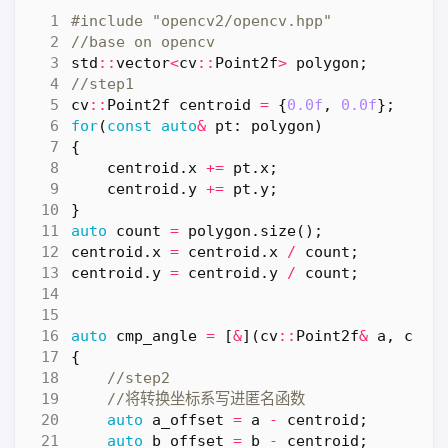
#include
"opencv2/opencv.hpp"
std
::
vector
<
cv
::
Point2f
>
polygon
;
cv
::
Point2f
centroid
=
{
0.0f
,
0.0f
};
for
(
const
auto
&
pt
:
polygon
)
{
centroid
.
x
+=
pt
.
x
;
centroid
.
y
+=
pt
.
y
;
}
auto
count
=
polygon
.
size
();
centroid
.
x
=
centroid
.
x
/
count
;
centroid
.
y
=
centroid
.
y
/
count
;
auto
cmp_angle
=
[
&
](
cv
::
Point2f
&
a
,
cv
::
{
auto
a_offset
=
a
-
centroid
;
auto
b_offset
=
b
-
centroid
;