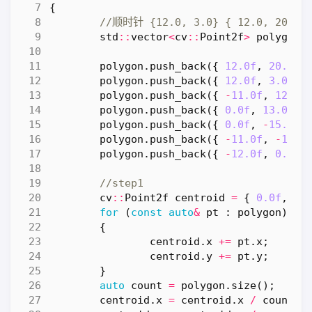
{
std
::
vector
<
cv
::
Point2f
>
polygon
;
polygon
.
push_back
({
12.0f
,
20.0f
polygon
.
push_back
({
12.0f
,
3.0f
}
polygon
.
push_back
({
-
11.0f
,
12.0f
polygon
.
push_back
({
0.0f
,
13.0f
}
polygon
.
push_back
({
0.0f
,
-
15.0f
polygon
.
push_back
({
-
11.0f
,
-
12.0
polygon
.
push_back
({
-
12.0f
,
0.0f
cv
::
Point2f
centroid
=
{
0.0f
,
0.
for
(
const
auto
&
pt
:
polygon
)
{
centroid
.
x
+=
pt
.
x
;
centroid
.
y
+=
pt
.
y
;
}
auto
count
=
polygon
.
size
();
centroid
.
x
=
centroid
.
x
/
count
;