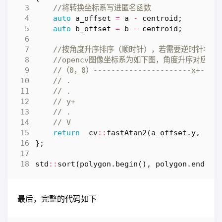
auto
a_offset
=
a
-
centroid
;
auto
b_offset
=
b
-
centroid
;
return
cv
::
fastAtan2
(
a_offset
.
y
,
a_o
};
std
::
sort
(
polygon
.
begin
(),
polygon
.
end
(),
最后，完整的代码如下